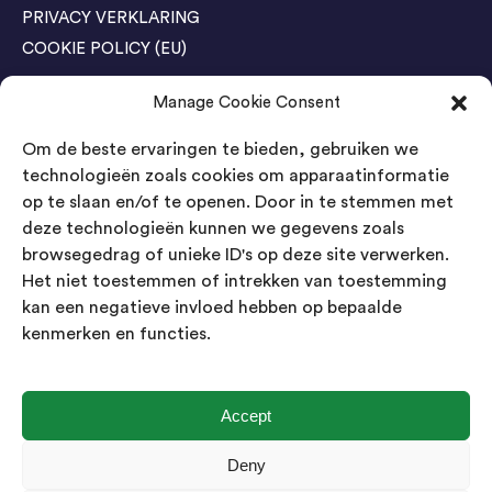
PRIVACY VERKLARING
COOKIE POLICY (EU)
Manage Cookie Consent
Agenda Trade Shows
Om de beste ervaringen te bieden, gebruiken we
04-05 November / SVG FAIR Winterswijk
Bestel GRATIS kaarten
technologieën zoals cookies om apparaatinformatie
op te slaan en/of te openen. Door in te stemmen met
24-26 March / IAW Trade Fair - Cologne
deze technologieën kunnen we gegevens zoals
Bestel GRATIS kaarten
browsegedrag of unieke ID's op deze site verwerken.
Het niet toestemmen of intrekken van toestemming
kan een negatieve invloed hebben op bepaalde
Contact
kenmerken en functies.
Landsmeer International B.V.
Kempenbaan 5
5121 DM Rijen
Accept
Nederland
Deny
Showroom geopend op afspraak