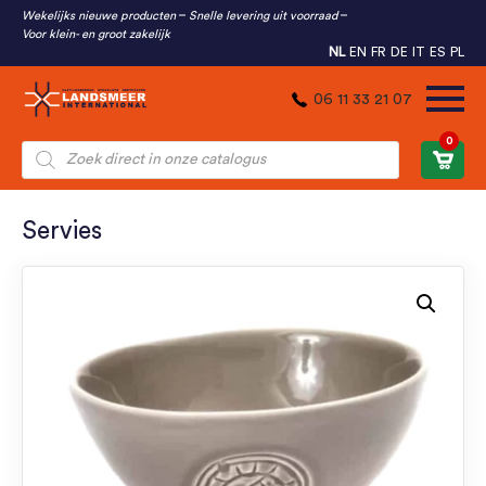
Wekelijks nieuwe producten
Snelle levering uit voorraad
Voor klein- en groot zakelijk
NL
EN
FR
DE
IT
ES
PL
06 11 33 21 07
0
Producten
zoeken
Servies