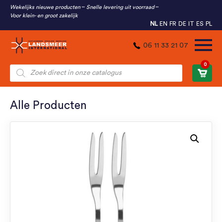
Wekelijks nieuwe producten
Snelle levering uit voorraad
Voor klein- en groot zakelijk
NL
EN
FR
DE
IT
ES
PL
06 11 33 21 07
0
Producten
zoeken
Alle Producten