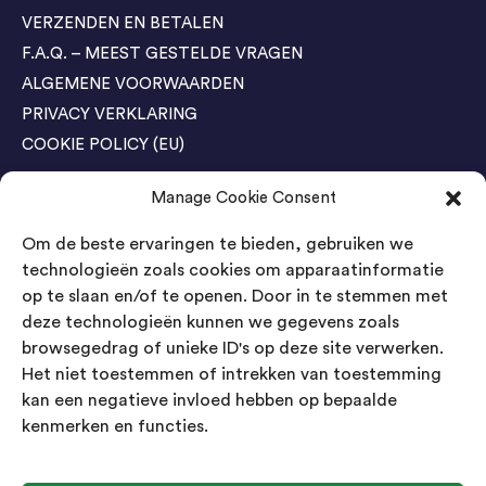
VERZENDEN EN BETALEN
F.A.Q. – MEEST GESTELDE VRAGEN
ALGEMENE VOORWAARDEN
PRIVACY VERKLARING
COOKIE POLICY (EU)
Manage Cookie Consent
Agenda Trade Shows
Om de beste ervaringen te bieden, gebruiken we
04-05 November / SVG FAIR Winterswijk
Bestel GRATIS kaarten
technologieën zoals cookies om apparaatinformatie
op te slaan en/of te openen. Door in te stemmen met
24-26 March / IAW Trade Fair - Cologne
deze technologieën kunnen we gegevens zoals
Bestel GRATIS kaarten
browsegedrag of unieke ID's op deze site verwerken.
Het niet toestemmen of intrekken van toestemming
kan een negatieve invloed hebben op bepaalde
Contact
kenmerken en functies.
Landsmeer International B.V.
Kempenbaan 5