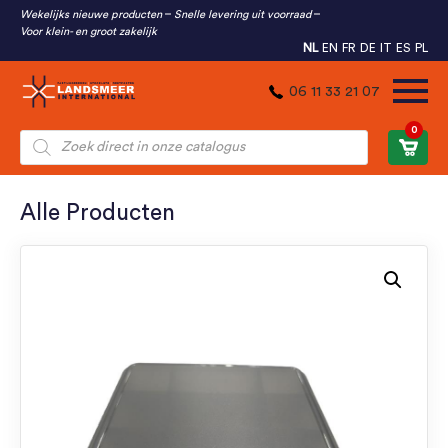
Wekelijks nieuwe producten
Snelle levering uit voorraad
Voor klein- en groot zakelijk
NL
EN
FR
DE
IT
ES
PL
06 11 33 21 07
0
Producten
zoeken
Alle Producten