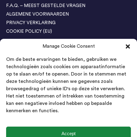
F.A.Q. – MEEST GESTELDE VRAGEN
ALGEMENE VOORWAARDEN
PRIVACY VERKLARING
COOKIE POLICY (EU)
Manage Cookie Consent
Agenda Trade Shows
Om de beste ervaringen te bieden, gebruiken we
04-05 November / SVG FAIR Winterswijk
Bestel GRATIS kaarten
technologieën zoals cookies om apparaatinformatie
op te slaan en/of te openen. Door in te stemmen met
24-26 March / IAW Trade Fair - Cologne
deze technologieën kunnen we gegevens zoals
Bestel GRATIS kaarten
browsegedrag of unieke ID's op deze site verwerken.
Het niet toestemmen of intrekken van toestemming
kan een negatieve invloed hebben op bepaalde
Contact
kenmerken en functies.
Landsmeer International B.V.
Kempenbaan 5
5121 DM Rijen
Accept
Nederland