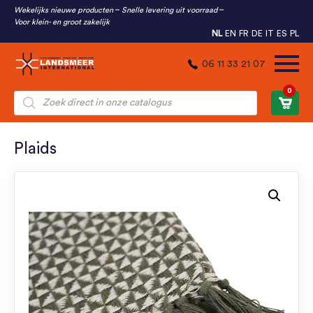
Wekelijks nieuwe producten
Snelle levering uit voorraad
Voor klein- en groot zakelijk
NL
EN
FR
DE
IT
ES
PL
06 11 33 21 07
0
Producten
zoeken
Plaids