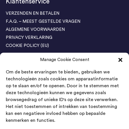
Klantenservice
VERZENDEN EN BETALEN
F.A.Q. – MEEST GESTELDE VRAGEN
ALGEMENE VOORWAARDEN
PRIVACY VERKLARING
COOKIE POLICY (EU)
Manage Cookie Consent
Agenda Trade Shows
Om de beste ervaringen te bieden, gebruiken we
04-05 November / SVG FAIR Winterswijk
Bestel GRATIS kaarten
technologieën zoals cookies om apparaatinformatie
op te slaan en/of te openen. Door in te stemmen met
24-26 March / IAW Trade Fair - Cologne
deze technologieën kunnen we gegevens zoals
Bestel GRATIS kaarten
browsegedrag of unieke ID's op deze site verwerken.
Het niet toestemmen of intrekken van toestemming
kan een negatieve invloed hebben op bepaalde
Contact
kenmerken en functies.
Landsmeer International B.V.