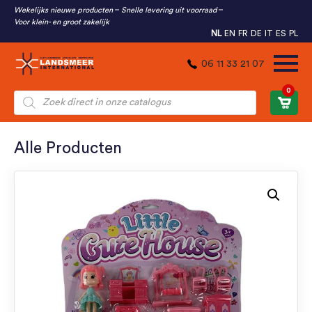
Wekelijks nieuwe producten
Snelle levering uit voorraad
Voor klein- en groot zakelijk
NL
EN
FR
DE
IT
ES
PL
06 11 33 21 07
0
Producten
zoeken
Alle Producten