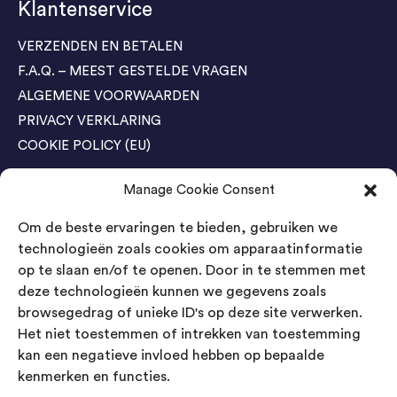
Klantenservice
VERZENDEN EN BETALEN
F.A.Q. – MEEST GESTELDE VRAGEN
ALGEMENE VOORWAARDEN
PRIVACY VERKLARING
COOKIE POLICY (EU)
Manage Cookie Consent
Agenda Trade Shows
Om de beste ervaringen te bieden, gebruiken we
04-05 November / SVG FAIR Winterswijk
Bestel GRATIS kaarten
technologieën zoals cookies om apparaatinformatie
op te slaan en/of te openen. Door in te stemmen met
24-26 March / IAW Trade Fair - Cologne
deze technologieën kunnen we gegevens zoals
Bestel GRATIS kaarten
browsegedrag of unieke ID's op deze site verwerken.
Het niet toestemmen of intrekken van toestemming
kan een negatieve invloed hebben op bepaalde
Contact
kenmerken en functies.
Landsmeer International B.V.