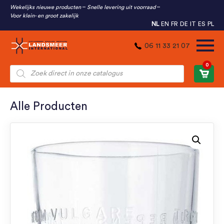
Wekelijks nieuwe producten
Snelle levering uit voorraad
Voor klein- en groot zakelijk
NL
EN
FR
DE
IT
ES
PL
06 11 33 21 07
0
Producten
zoeken
Alle Producten