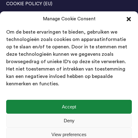
COOKIE POLICY (EU)
Manage Cookie Consent
Agenda Trade Shows
Om de beste ervaringen te bieden, gebruiken we
04-05 November / SVG FAIR Winterswijk
Bestel GRATIS kaarten
technologieën zoals cookies om apparaatinformatie
op te slaan en/of te openen. Door in te stemmen met
24-26 March / IAW Trade Fair - Cologne
deze technologieën kunnen we gegevens zoals
Bestel GRATIS kaarten
browsegedrag of unieke ID's op deze site verwerken.
Het niet toestemmen of intrekken van toestemming
kan een negatieve invloed hebben op bepaalde
Contact
kenmerken en functies.
Landsmeer International B.V.
Kempenbaan 5
5121 DM Rijen
Accept
Nederland
Deny
Showroom geopend op afspraak
View preferences
info@landsmeerinternational.com