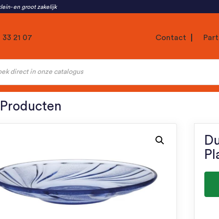
lein- en groot zakelijk
1 33 21 07
Contact
Part
ten
 Producten
Du
Pl