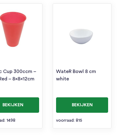
ic Cup 300ccm –
WateR Bowl 8 cm
Red – 8x8x12cm
white
BEKIJKEN
BEKIJKEN
ad: 1498
voorraad: 815