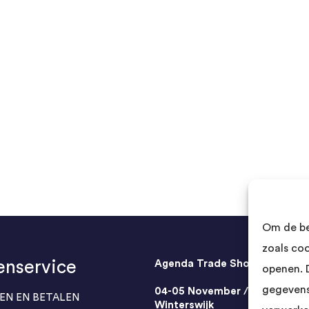
Om de be
zoals co
enservice
Agenda Trade Shows
openen. 
gegevens
04-05 November / SVG FAIR
EN EN BETALEN
Winterswijk