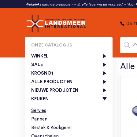
Wekelijks nieuwe producten
Snelle levering uit voorraad
Voor k
06 1
Produc
zoeken
ONZE CATALOGUS
WINKEL
SALE
Alle
KROSNO1
ALLE PRODUCTEN
NIEUWE PRODUCTEN
KEUKEN
Servies
Pannen
Bestek & Kookgerei
Ovenschalen