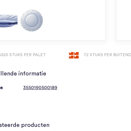
4320 STUKS PER PALET
72 STUKS PER BUITE
llende informatie
de
3550190500189
ateerde producten