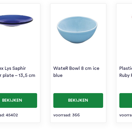
x Lys Saphir
WateR Bowl 8 cm ice
Plast
r plate – 13,5 cm
blue
Ruby 
BEKIJKEN
BEKIJKEN
ad: 45402
voorraad: 366
voorra