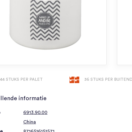
144 STUKS PER PALET
36 STUKS PER BUITE
llende informatie
e
6913.90.00
China
de
8716516151571