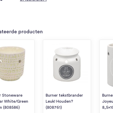
ateerde producten
r Stoneware
Burner tekstbrander
Burne
ar White/Green
Leuk! Houden?
Joyeu
m (808586)
(808761)
8,5×1