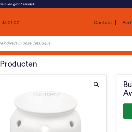
lein- en groot zakelijk
1 33 21 07
Contact
Part
ten
 Producten
Bu
Aw