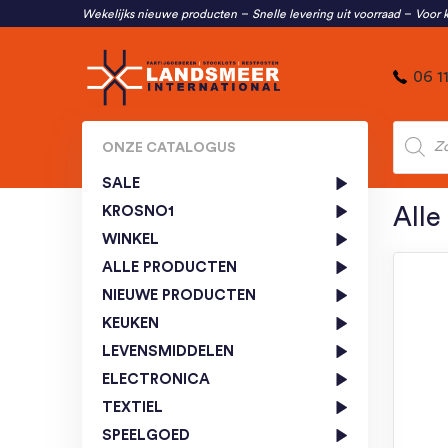
Wekelijks nieuwe producten
Snelle levering uit voorraad
Voor k
06 1
Produc
zoeken
ONZE CATALOGUS
SALE
KROSNO1
Alle
WINKEL
ALLE PRODUCTEN
NIEUWE PRODUCTEN
KEUKEN
LEVENSMIDDELEN
ELECTRONICA
TEXTIEL
SPEELGOED