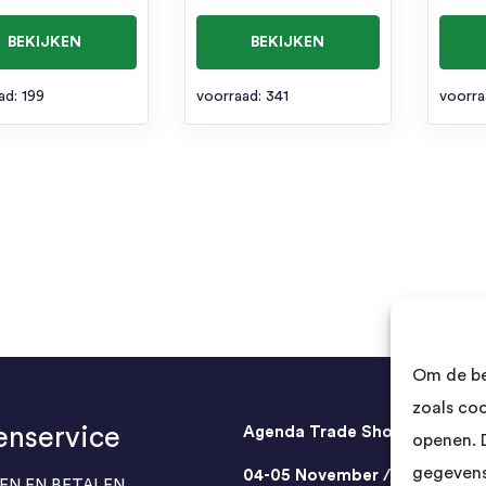
BEKIJKEN
BEKIJKEN
ad: 199
voorraad: 341
voorra
Om de be
zoals co
enservice
Agenda Trade Shows
openen. 
gegevens
04-05 November / SVG FAIR
EN EN BETALEN