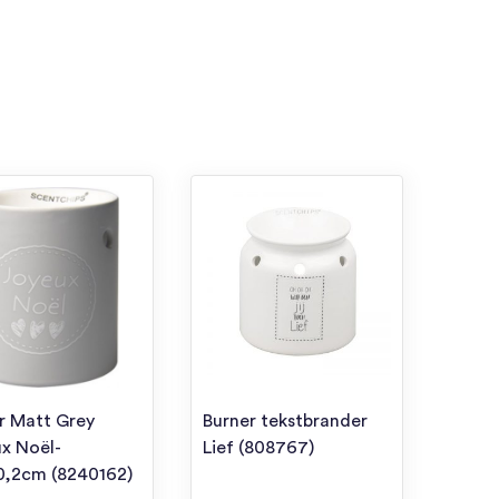
r Matt Grey
Burner tekstbrander
x Noël-
Lief (808767)
0,2cm (8240162)