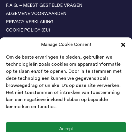
F.A.Q. – MEEST GESTELDE VRAGEN
ALGEMENE VOORWAARDEN
PRIVACY VERKLARING
COOKIE POLICY (EU)
Manage Cookie Consent
Agenda Trade Shows
Om de beste ervaringen te bieden, gebruiken we
04-05 November / SVG FAIR Winterswijk
Bestel GRATIS kaarten
technologieën zoals cookies om apparaatinformatie
op te slaan en/of te openen. Door in te stemmen met
24-26 March / IAW Trade Fair - Cologne
deze technologieën kunnen we gegevens zoals
Bestel GRATIS kaarten
browsegedrag of unieke ID's op deze site verwerken.
Het niet toestemmen of intrekken van toestemming
kan een negatieve invloed hebben op bepaalde
Contact
kenmerken en functies.
Landsmeer International B.V.
Kempenbaan 5
5121 DM Rijen
Accept
Nederland