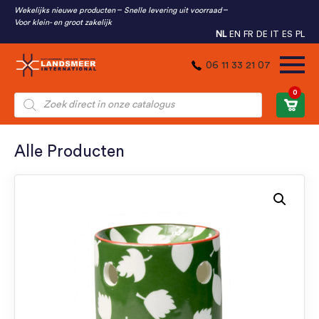
Wekelijks nieuwe producten
Snelle levering uit voorraad
Voor klein- en groot zakelijk
NL
EN
FR
DE
IT
ES
PL
06 11 33 21 07
0
Producten
zoeken
Alle Producten