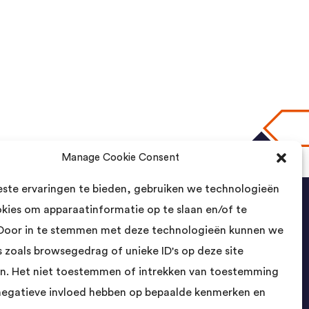
Manage Cookie Consent
naar boven
ste ervaringen te bieden, gebruiken we technologieën
okies om apparaatinformatie op te slaan en/of te
Contact
Door in te stemmen met deze technologieën kunnen we
 zoals browsegedrag of unieke ID's op deze site
Landsmeer International B.V.
n. Het niet toestemmen of intrekken van toestemming
Kempenbaan 5
5121 DM Rijen
negatieve invloed hebben op bepaalde kenmerken en
Nederland
- Cologne