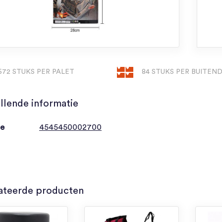
672 STUKS PER PALET
84 STUKS PER BUITEN
llende informatie
de
4545450002700
ateerde producten