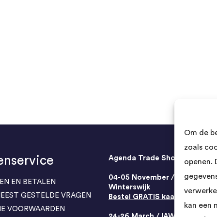
Om de be
zoals co
enservice
Agenda Trade Shows
openen. 
gegevens
04-05 November / SVG FAIR
EN EN BETALEN
Winterswijk
verwerke
 MEEST GESTELDE VRAGEN
Bestel GRATIS kaarten
kan een 
NE VOORWAARDEN
24-26 March / IAW Trade Fair 