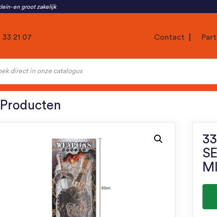
lein- en groot zakelijk
1 33 21 07
Contact
Part
ten
 Producten
3
SE
M