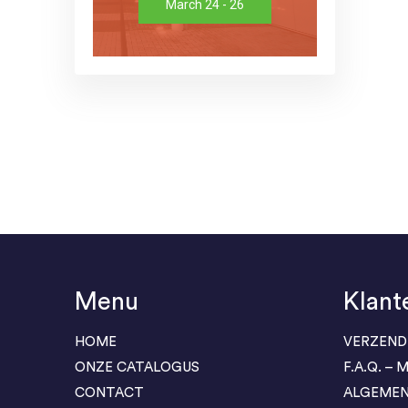
March 24 - 26
Menu
Klant
HOME
VERZEND
ONZE CATALOGUS
F.A.Q. –
CONTACT
ALGEME