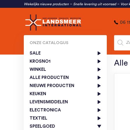
Wekelijks nieuwe producten
Snelle levering uit voorraad
Voor k
06 1
Produc
zoeken
ONZE CATALOGUS
SALE
KROSNO1
Alle
WINKEL
ALLE PRODUCTEN
NIEUWE PRODUCTEN
KEUKEN
LEVENSMIDDELEN
ELECTRONICA
TEXTIEL
SPEELGOED