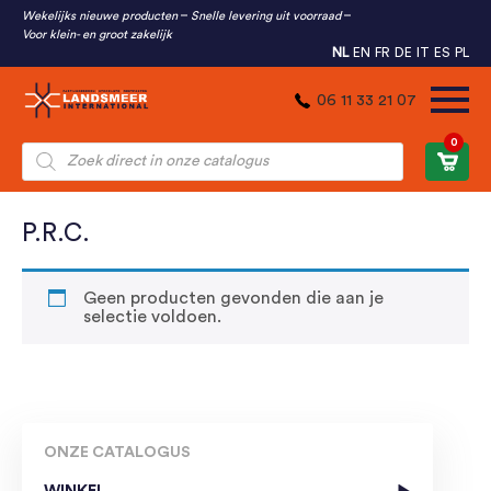
Wekelijks nieuwe producten
Snelle levering uit voorraad
Voor klein- en groot zakelijk
NL
EN
FR
DE
IT
ES
PL
06 11 33 21 07
0
Producten
zoeken
P.R.C.
Geen producten gevonden die aan je
selectie voldoen.
ONZE CATALOGUS