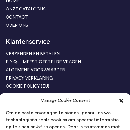
HOME
ONZE CATALOGUS
CONTACT
OVER ONS
Klantenservice
VERZENDEN EN BETALEN
F.A.Q. – MEEST GESTELDE VRAGEN
ALGEMENE VOORWAARDEN
PRIVACY VERKLARING
COOKIE POLICY (EU)
Manage Cookie Consent
Agenda Trade Shows
Om de beste ervaringen te bieden, gebruiken we
04-05 November / SVG FAIR Winterswijk
Bestel GRATIS kaarten
technologieën zoals cookies om apparaatinformatie
op te slaan en/of te openen. Door in te stemmen met