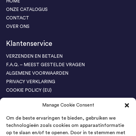
HOME
ONZE CATALOGUS
CONTACT
OVER ONS
Klantenservice
VERZENDEN EN BETALEN
F.A.Q. – MEEST GESTELDE VRAGEN
ALGEMENE VOORWAARDEN
PRIVACY VERKLARING
COOKIE POLICY (EU)
Manage Cookie Consent
Agenda Trade Shows
Om de beste ervaringen te bieden, gebruiken we
04-05 November / SVG FAIR Winterswijk
Bestel GRATIS kaarten
technologieën zoals cookies om apparaatinformatie
op te slaan en/of te openen. Door in te stemmen met