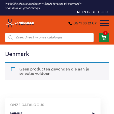
Wekelijks nieuwe producten
Snelle levering uit voorraad
Voor klein- en groot zakelijk
NL
EN
FR
DE
IT
ES
PL
06 11 33 21 07
0
Producten
zoeken
Denmark
Geen producten gevonden die aan je
selectie voldoen.
ONZE CATALOGUS