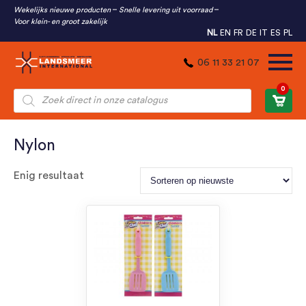
Wekelijks nieuwe producten
Snelle levering uit voorraad
Voor klein- en groot zakelijk
NL
EN
FR
DE
IT
ES
PL
06 11 33 21 07
0
Producten
zoeken
Nylon
Enig resultaat