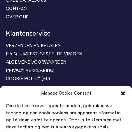
ONZE CATALOGUS
CONTACT
OVER ONS
Klantenservice
VERZENDEN EN BETALEN
F.A.Q. – MEEST GESTELDE VRAGEN
ALGEMENE VOORWAARDEN
PRIVACY VERKLARING
COOKIE POLICY (EU)
Manage Cookie Consent
Agenda Trade Shows
Om de beste ervaringen te bieden, gebruiken we
04-05 November / SVG FAIR Winterswijk
Bestel GRATIS kaarten
technologieën zoals cookies om apparaatinformatie
op te slaan en/of te openen. Door in te stemmen met
24-26 March / IAW Trade Fair - Cologne
deze technologieën kunnen we gegevens zoals
Bestel GRATIS kaarten