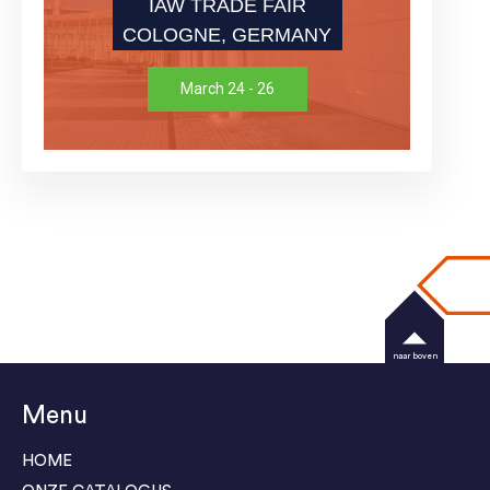
IAW TRADE FAIR
COLOGNE, GERMANY
March 24 - 26
naar boven
Menu
HOME