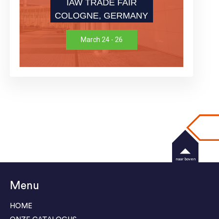
IAW TRADE FAIR
COLOGNE, GERMANY
March 24 - 26
naar boven
Menu
HOME