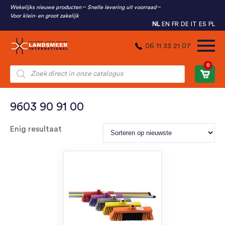
Wekelijks nieuwe producten
Snelle levering uit voorraad
Voor klein- en groot zakelijk
NL
EN
FR
DE
IT
ES
PL
06 11 33 21 07
0
Producten
zoeken
9603 90 91 00
Enig resultaat