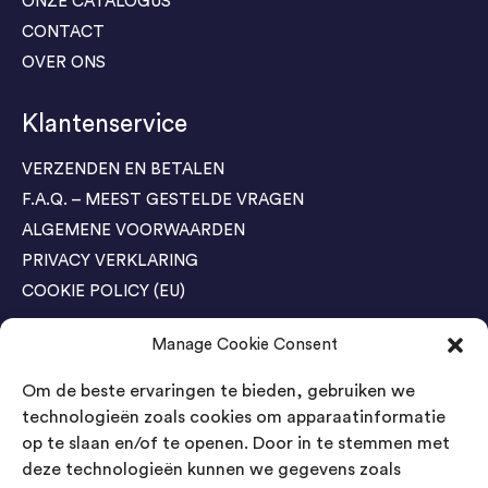
ONZE CATALOGUS
CONTACT
OVER ONS
Klantenservice
VERZENDEN EN BETALEN
F.A.Q. – MEEST GESTELDE VRAGEN
ALGEMENE VOORWAARDEN
PRIVACY VERKLARING
COOKIE POLICY (EU)
Manage Cookie Consent
Agenda Trade Shows
Om de beste ervaringen te bieden, gebruiken we
04-05 November / SVG FAIR Winterswijk
Bestel GRATIS kaarten
technologieën zoals cookies om apparaatinformatie
op te slaan en/of te openen. Door in te stemmen met
24-26 March / IAW Trade Fair - Cologne
deze technologieën kunnen we gegevens zoals
Bestel GRATIS kaarten