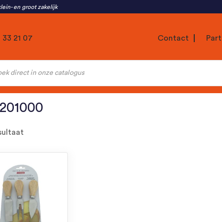
lein- en groot zakelijk
1 33 21 07
Contact
Part
ten
5201000
sultaat