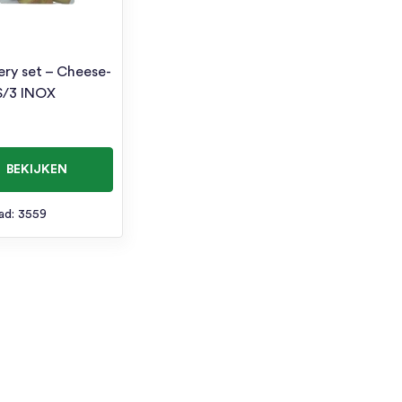
ery set – Cheese-
S/3 INOX
BEKIJKEN
ad: 3559