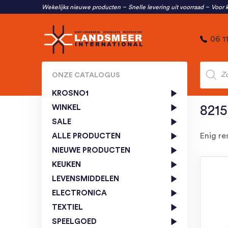
Wekelijks nieuwe producten
Snelle levering uit voorraad
Voor k
06 1
Produc
zoeken
ONZE CATALOGUS
KROSNO1
WINKEL
821
SALE
Enig re
ALLE PRODUCTEN
NIEUWE PRODUCTEN
KEUKEN
LEVENSMIDDELEN
ELECTRONICA
TEXTIEL
SPEELGOED