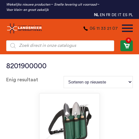
Wekelijks nieuwe producten
Snelle levering uit voorraad
Voor klein- en groot zakelijk
NL
EN
FR
DE
IT
ES
PL
06 11 33 21 07
0
Producten
zoeken
8201900000
Enig resultaat