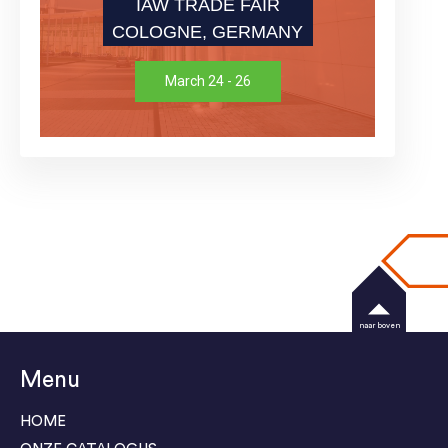
IAW TRADE FAIR
COLOGNE, GERMANY
March 24 - 26
naar boven
Menu
HOME