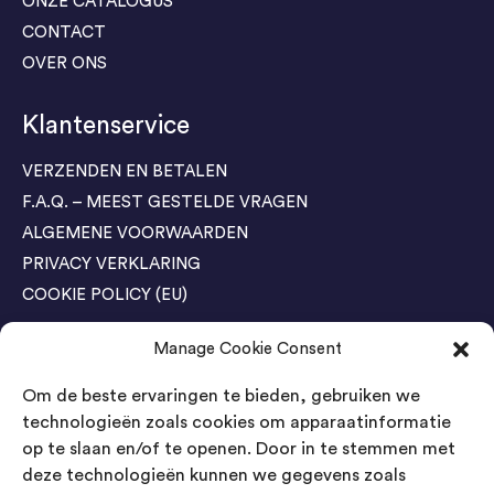
ONZE CATALOGUS
CONTACT
OVER ONS
Klantenservice
VERZENDEN EN BETALEN
F.A.Q. – MEEST GESTELDE VRAGEN
ALGEMENE VOORWAARDEN
PRIVACY VERKLARING
COOKIE POLICY (EU)
Manage Cookie Consent
Agenda Trade Shows
Om de beste ervaringen te bieden, gebruiken we
04-05 November / SVG FAIR Winterswijk
Bestel GRATIS kaarten
technologieën zoals cookies om apparaatinformatie
op te slaan en/of te openen. Door in te stemmen met
24-26 March / IAW Trade Fair - Cologne
deze technologieën kunnen we gegevens zoals
Bestel GRATIS kaarten