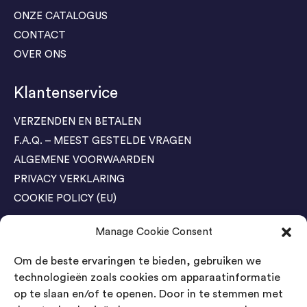
ONZE CATALOGUS
CONTACT
OVER ONS
Klantenservice
VERZENDEN EN BETALEN
F.A.Q. – MEEST GESTELDE VRAGEN
ALGEMENE VOORWAARDEN
PRIVACY VERKLARING
COOKIE POLICY (EU)
Manage Cookie Consent
Agenda Trade Shows
Om de beste ervaringen te bieden, gebruiken we
04-05 November / SVG FAIR Winterswijk
Bestel GRATIS kaarten
technologieën zoals cookies om apparaatinformatie
op te slaan en/of te openen. Door in te stemmen met
24-26 March / IAW Trade Fair - Cologne