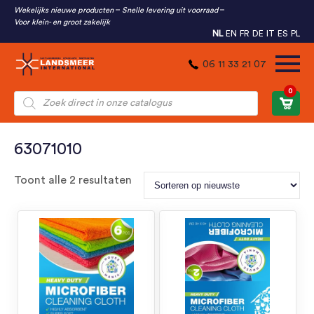
Wekelijks nieuwe producten
Snelle levering uit voorraad
Voor klein- en groot zakelijk
NL
EN
FR
DE
IT
ES
PL
06 11 33 21 07
0
Producten
zoeken
63071010
Gesorteerd
Toont alle 2 resultaten
op
nieuwste