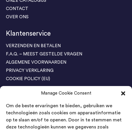
ONZE CATALOGUS
CONTACT
OVER ONS
Klantenservice
VERZENDEN EN BETALEN
F.A.Q. – MEEST GESTELDE VRAGEN
ALGEMENE VOORWAARDEN
PRIVACY VERKLARING
COOKIE POLICY (EU)
Manage Cookie Consent
Agenda Trade Shows
Om de beste ervaringen te bieden, gebruiken we
04-05 November / SVG FAIR Winterswijk
Bestel GRATIS kaarten
technologieën zoals cookies om apparaatinformatie
op te slaan en/of te openen. Door in te stemmen met
24-26 March / IAW Trade Fair - Cologne
deze technologieën kunnen we gegevens zoals
Bestel GRATIS kaarten