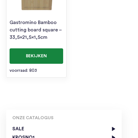
Gastromino Bamboo
cutting board square –
33,5×21,5×1,5cm
BEKIJKEN
voorraad: 803
ONZE CATALOGUS
SALE
KROSNO1