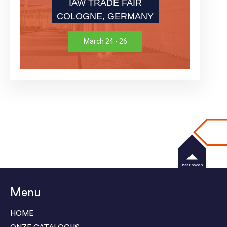
IAW TRADE FAIR
COLOGNE, GERMANY
March 24 - 26
naar boven
Menu
HOME