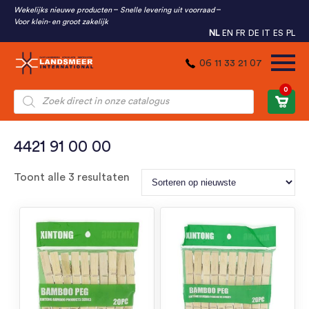
Wekelijks nieuwe producten
Snelle levering uit voorraad
Voor klein- en groot zakelijk
NL
EN
FR
DE
IT
ES
PL
06 11 33 21 07
0
Producten
zoeken
4421 91 00 00
Gesorteerd
Toont alle 3 resultaten
op
nieuwste