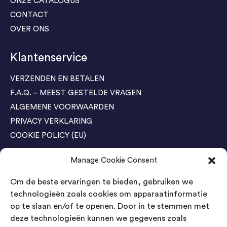
ONZE CATALOGUS
CONTACT
OVER ONS
Klantenservice
VERZENDEN EN BETALEN
F.A.Q. – MEEST GESTELDE VRAGEN
ALGEMENE VOORWAARDEN
PRIVACY VERKLARING
COOKIE POLICY (EU)
Manage Cookie Consent
Agenda Trade Shows
Om de beste ervaringen te bieden, gebruiken we
04-05 November / SVG FAIR Winterswijk
Bestel GRATIS kaarten
technologieën zoals cookies om apparaatinformatie
op te slaan en/of te openen. Door in te stemmen met
24-26 March / IAW Trade Fair - Cologne
deze technologieën kunnen we gegevens zoals
Bestel GRATIS kaarten