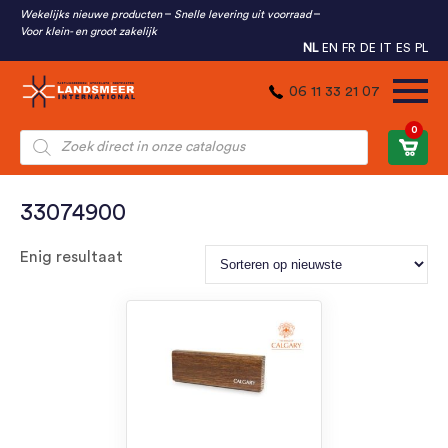
Wekelijks nieuwe producten
Snelle levering uit voorraad
Voor klein- en groot zakelijk
NL
EN
FR
DE
IT
ES
PL
06 11 33 21 07
0
Producten
zoeken
33074900
Enig resultaat