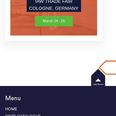
IAW TRADE FAIR
COLOGNE, GERMANY
March 24 - 26
naar boven
Menu
HOME