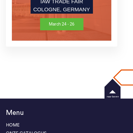
IAW TRADE FAIR
COLOGNE, GERMANY
March 24 - 26
naar boven
Menu
HOME