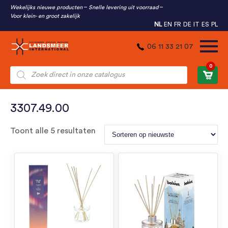
Wekelijks nieuwe producten
Snelle levering uit voorraad
Voor klein- en groot zakelijk
NL
EN
FR
DE
IT
ES
PL
06 11 33 21 07
0
Producten
zoeken
3307.49.00
Gesorteerd
Toont alle 5 resultaten
op
nieuwste