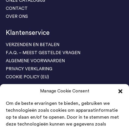
ONZE CATALOGUS
CONTACT
OVER ONS
Klantenservice
VERZENDEN EN BETALEN
F.A.Q. – MEEST GESTELDE VRAGEN
ALGEMENE VOORWAARDEN
PRIVACY VERKLARING
COOKIE POLICY (EU)
Manage Cookie Consent
Agenda Trade Shows
Om de beste ervaringen te bieden, gebruiken we
04-05 November / SVG FAIR Winterswijk
Bestel GRATIS kaarten
technologieën zoals cookies om apparaatinformatie
op te slaan en/of te openen. Door in te stemmen met
24-26 March / IAW Trade Fair - Cologne
deze technologieën kunnen we gegevens zoals
Bestel GRATIS kaarten