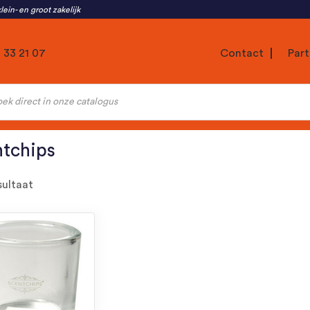
lein- en groot zakelijk
1 33 21 07
Contact
Part
ten
tchips
sultaat