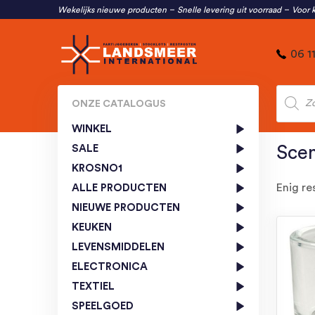
Wekelijks nieuwe producten
Snelle levering uit voorraad
Voor k
06 1
Produc
zoeken
ONZE CATALOGUS
WINKEL
SALE
Scen
KROSNO1
Enig re
ALLE PRODUCTEN
NIEUWE PRODUCTEN
KEUKEN
LEVENSMIDDELEN
ELECTRONICA
TEXTIEL
SPEELGOED