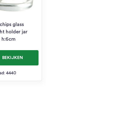
chips glass
ht holder jar
 h:6cm
BEKIJKEN
ad: 4440