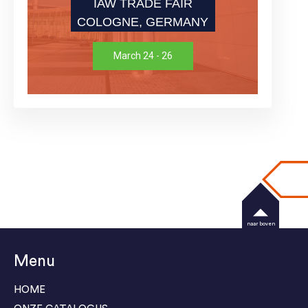
IAW TRADE FAIR
COLOGNE, GERMANY
March 24 - 26
naar boven
Menu
HOME