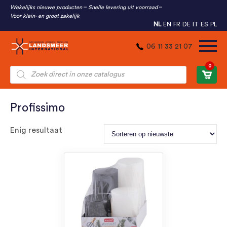
Wekelijks nieuwe producten
Snelle levering uit voorraad
Voor klein- en groot zakelijk
NL
EN
FR
DE
IT
ES
PL
06 11 33 21 07
0
Producten
zoeken
Profissimo
Enig resultaat