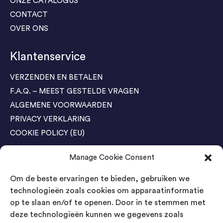
ONZE CATALOGUS
CONTACT
OVER ONS
Klantenservice
VERZENDEN EN BETALEN
F.A.Q. – MEEST GESTELDE VRAGEN
ALGEMENE VOORWAARDEN
PRIVACY VERKLARING
COOKIE POLICY (EU)
Manage Cookie Consent
Agenda Trade Shows
Om de beste ervaringen te bieden, gebruiken we
04-05 November / SVG FAIR Winterswijk
Bestel GRATIS kaarten
technologieën zoals cookies om apparaatinformatie
op te slaan en/of te openen. Door in te stemmen met
24-26 March / IAW Trade Fair - Cologne
deze technologieën kunnen we gegevens zoals
Bestel GRATIS kaarten