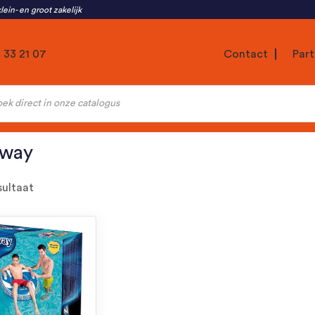
lein- en groot zakelijk
1 33 21 07
Contact
Part
ten
tway
sultaat