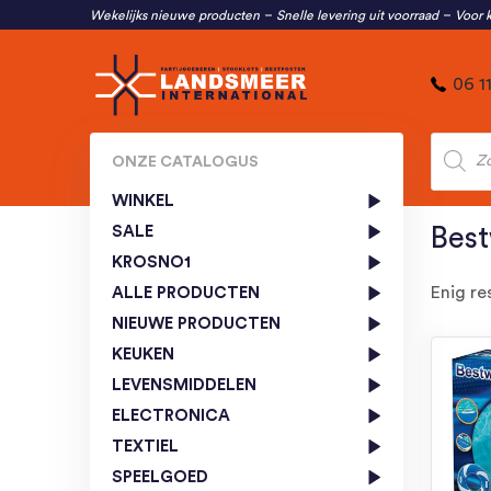
Wekelijks nieuwe producten
Snelle levering uit voorraad
Voor k
06 1
Produc
zoeken
ONZE CATALOGUS
WINKEL
SALE
Bes
KROSNO1
Enig re
ALLE PRODUCTEN
NIEUWE PRODUCTEN
KEUKEN
LEVENSMIDDELEN
ELECTRONICA
TEXTIEL
SPEELGOED