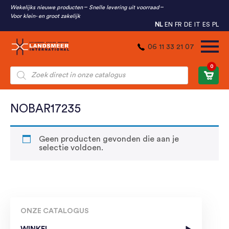
Wekelijks nieuwe producten
Snelle levering uit voorraad
Voor klein- en groot zakelijk
NL
EN
FR
DE
IT
ES
PL
06 11 33 21 07
0
Producten
zoeken
NOBAR17235
Geen producten gevonden die aan je
selectie voldoen.
ONZE CATALOGUS