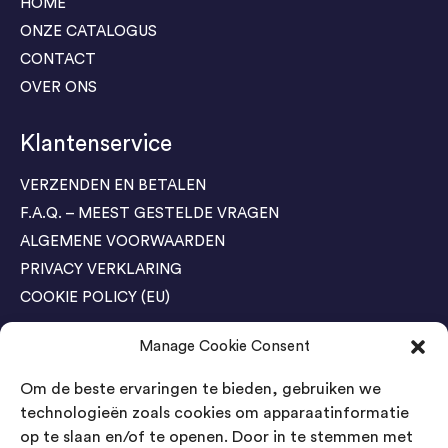
HOME
ONZE CATALOGUS
CONTACT
OVER ONS
Klantenservice
VERZENDEN EN BETALEN
F.A.Q. – MEEST GESTELDE VRAGEN
ALGEMENE VOORWAARDEN
PRIVACY VERKLARING
COOKIE POLICY (EU)
Manage Cookie Consent
Agenda Trade Shows
Om de beste ervaringen te bieden, gebruiken we
04-05 November / SVG FAIR Winterswijk
Bestel GRATIS kaarten
technologieën zoals cookies om apparaatinformatie
op te slaan en/of te openen. Door in te stemmen met