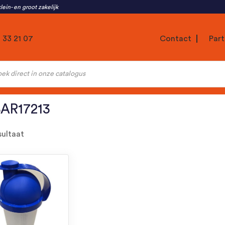
lein- en groot zakelijk
1 33 21 07
Contact
Part
ten
AR17213
sultaat