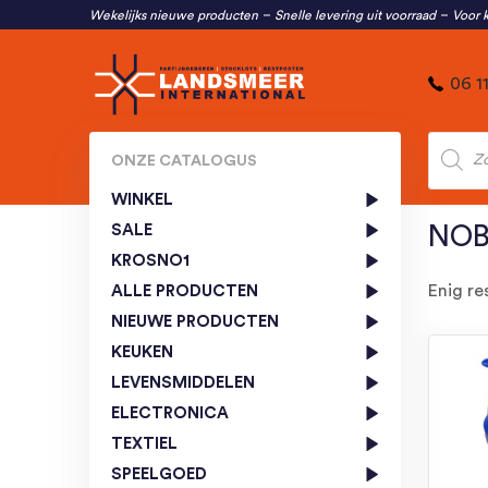
Wekelijks nieuwe producten
Snelle levering uit voorraad
Voor k
06 1
Produc
zoeken
ONZE CATALOGUS
WINKEL
SALE
NOB
KROSNO1
Enig re
ALLE PRODUCTEN
NIEUWE PRODUCTEN
KEUKEN
LEVENSMIDDELEN
ELECTRONICA
TEXTIEL
SPEELGOED