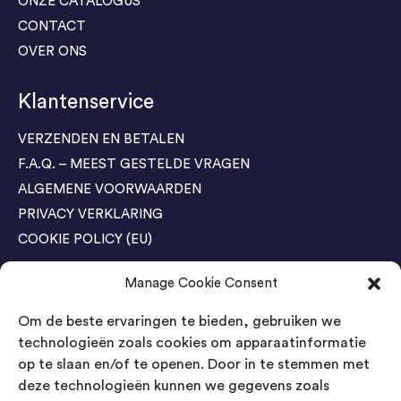
ONZE CATALOGUS
CONTACT
OVER ONS
Klantenservice
VERZENDEN EN BETALEN
F.A.Q. – MEEST GESTELDE VRAGEN
ALGEMENE VOORWAARDEN
PRIVACY VERKLARING
COOKIE POLICY (EU)
Manage Cookie Consent
Agenda Trade Shows
Om de beste ervaringen te bieden, gebruiken we
04-05 November / SVG FAIR Winterswijk
Bestel GRATIS kaarten
technologieën zoals cookies om apparaatinformatie
op te slaan en/of te openen. Door in te stemmen met
24-26 March / IAW Trade Fair - Cologne
deze technologieën kunnen we gegevens zoals
Bestel GRATIS kaarten