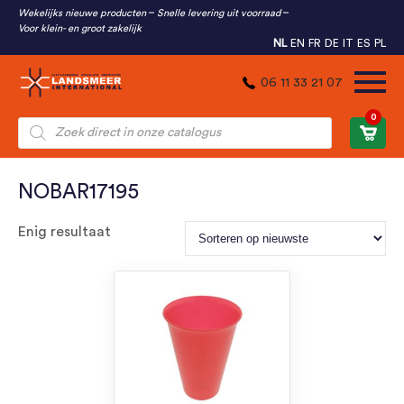
Wekelijks nieuwe producten
Snelle levering uit voorraad
Voor klein- en groot zakelijk
NL
EN
FR
DE
IT
ES
PL
06 11 33 21 07
0
Producten
zoeken
NOBAR17195
Enig resultaat