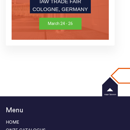
IAW TRADE FAIR
COLOGNE, GERMANY
March 24 - 26
naar boven
Menu
HOME