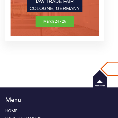
IAW TRADE FAIR
COLOGNE, GERMANY
March 24 - 26
naar boven
Menu
HOME