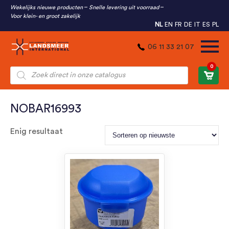
Wekelijks nieuwe producten
Snelle levering uit voorraad
Voor klein- en groot zakelijk
NL
EN
FR
DE
IT
ES
PL
06 11 33 21 07
0
Producten
zoeken
NOBAR16993
Enig resultaat