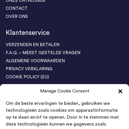
ONZE CATALOGUS
CONTACT
OVER ONS
Klantenservice
VERZENDEN EN BETALEN
F.A.Q. – MEEST GESTELDE VRAGEN
ALGEMENE VOORWAARDEN
PRIVACY VERKLARING
COOKIE POLICY (EU)
Manage Cookie Consent
Agenda Trade Shows
Om de beste ervaringen te bieden, gebruiken we
04-05 November / SVG FAIR Winterswijk
Bestel GRATIS kaarten
technologieën zoals cookies om apparaatinformatie
op te slaan en/of te openen. Door in te stemmen met
24-26 March / IAW Trade Fair - Cologne
deze technologieën kunnen we gegevens zoals
Bestel GRATIS kaarten