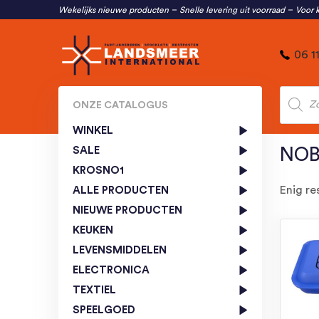
Wekelijks nieuwe producten
Snelle levering uit voorraad
Voor k
06 1
Produc
zoeken
ONZE CATALOGUS
WINKEL
SALE
NOB
KROSNO1
Enig re
ALLE PRODUCTEN
NIEUWE PRODUCTEN
KEUKEN
LEVENSMIDDELEN
ELECTRONICA
TEXTIEL
SPEELGOED