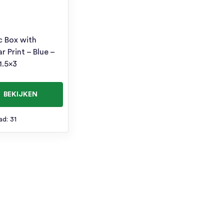
c Box with
r Print – Blue –
1.5×3
BEKIJKEN
ad: 31