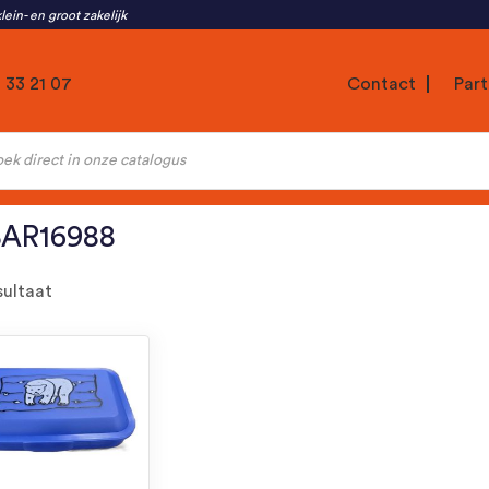
lein- en groot zakelijk
1 33 21 07
Contact
Part
ten
AR16988
sultaat