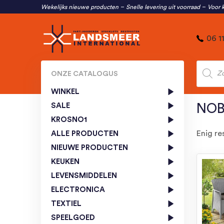
Wekelijks nieuwe producten
Snelle levering uit voorraad
Voor k
06 1
Produc
zoeken
ONZE CATALOGUS
WINKEL
SALE
NOB
KROSNO1
Enig re
ALLE PRODUCTEN
NIEUWE PRODUCTEN
KEUKEN
LEVENSMIDDELEN
ELECTRONICA
TEXTIEL
SPEELGOED