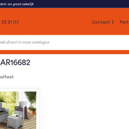
lein- en groot zakelijk
1 33 21 07
Contact
Part
ten
AR16682
sultaat