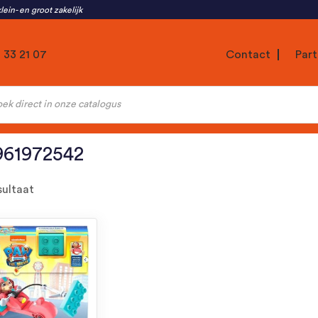
lein- en groot zakelijk
1 33 21 07
Contact
Part
ten
961972542
sultaat