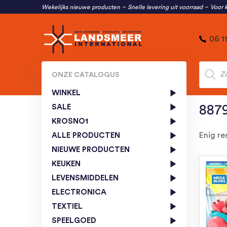
Wekelijks nieuwe producten
Snelle levering uit voorraad
Voor k
06 1
Produc
zoeken
ONZE CATALOGUS
WINKEL
SALE
887
KROSNO1
Enig re
ALLE PRODUCTEN
NIEUWE PRODUCTEN
KEUKEN
LEVENSMIDDELEN
ELECTRONICA
TEXTIEL
SPEELGOED