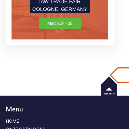
IAW TRADE FAIR
COLOGNE, GERMANY
March 24 - 26
naar boven
Menu
HOME