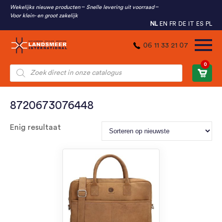
Wekelijks nieuwe producten
Snelle levering uit voorraad
Voor klein- en groot zakelijk
NL
EN
FR
DE
IT
ES
PL
06 11 33 21 07
0
Producten
zoeken
8720673076448
Enig resultaat