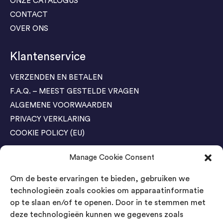
ONZE CATALOGUS
CONTACT
OVER ONS
Klantenservice
VERZENDEN EN BETALEN
F.A.Q. – MEEST GESTELDE VRAGEN
ALGEMENE VOORWAARDEN
PRIVACY VERKLARING
COOKIE POLICY (EU)
Manage Cookie Consent
Agenda Trade Shows
Om de beste ervaringen te bieden, gebruiken we
04-05 November / SVG FAIR Winterswijk
Bestel GRATIS kaarten
technologieën zoals cookies om apparaatinformatie
op te slaan en/of te openen. Door in te stemmen met
24-26 March / IAW Trade Fair - Cologne
deze technologieën kunnen we gegevens zoals
Bestel GRATIS kaarten