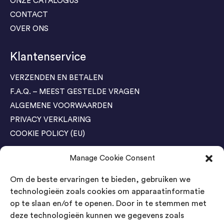
ONZE CATALOGUS
CONTACT
OVER ONS
Klantenservice
VERZENDEN EN BETALEN
F.A.Q. – MEEST GESTELDE VRAGEN
ALGEMENE VOORWAARDEN
PRIVACY VERKLARING
COOKIE POLICY (EU)
Manage Cookie Consent
Agenda Trade Shows
Om de beste ervaringen te bieden, gebruiken we
04-05 November / SVG FAIR Winterswijk
Bestel GRATIS kaarten
technologieën zoals cookies om apparaatinformatie
op te slaan en/of te openen. Door in te stemmen met
24-26 March / IAW Trade Fair - Cologne
deze technologieën kunnen we gegevens zoals
Bestel GRATIS kaarten