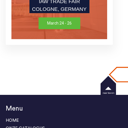
IAW TRADE FAIR
COLOGNE, GERMANY
March 24 - 26
naar boven
Menu
HOME