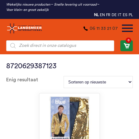
Wekelijks nieuwe producten
Snelle levering uit voorraad
Voor klein- en groot zakelijk
NL
EN
FR
DE
IT
ES
PL
06 11 33 21 07
0
Producten
zoeken
8720629387123
Enig resultaat