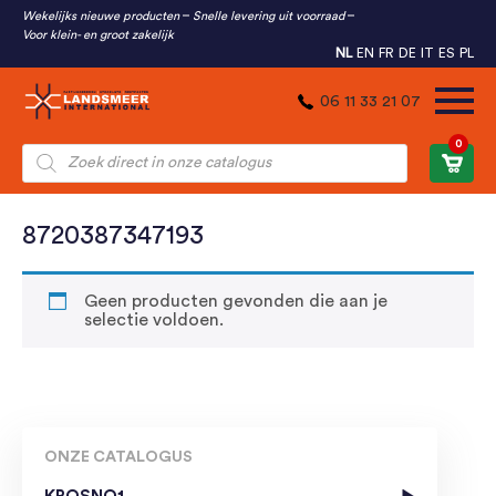
Wekelijks nieuwe producten
Snelle levering uit voorraad
Voor klein- en groot zakelijk
NL
EN
FR
DE
IT
ES
PL
06 11 33 21 07
0
Producten
zoeken
8720387347193
Geen producten gevonden die aan je
selectie voldoen.
ONZE CATALOGUS