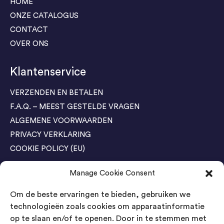
HOME
ONZE CATALOGUS
CONTACT
OVER ONS
Klantenservice
VERZENDEN EN BETALEN
F.A.Q. – MEEST GESTELDE VRAGEN
ALGEMENE VOORWAARDEN
PRIVACY VERKLARING
COOKIE POLICY (EU)
Manage Cookie Consent
Agenda Trade Shows
Om de beste ervaringen te bieden, gebruiken we
04-05 November / SVG FAIR Winterswijk
Bestel GRATIS kaarten
technologieën zoals cookies om apparaatinformatie
op te slaan en/of te openen. Door in te stemmen met