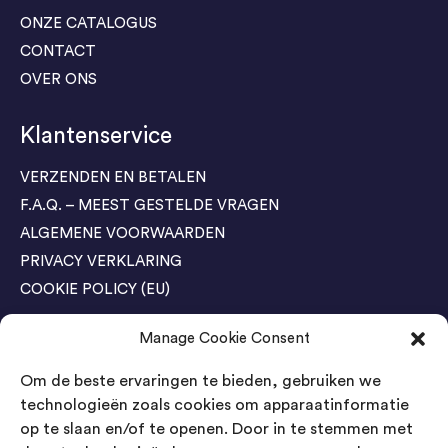
ONZE CATALOGUS
CONTACT
OVER ONS
Klantenservice
VERZENDEN EN BETALEN
F.A.Q. – MEEST GESTELDE VRAGEN
ALGEMENE VOORWAARDEN
PRIVACY VERKLARING
COOKIE POLICY (EU)
Manage Cookie Consent
Agenda Trade Shows
Om de beste ervaringen te bieden, gebruiken we
04-05 November / SVG FAIR Winterswijk
Bestel GRATIS kaarten
technologieën zoals cookies om apparaatinformatie
op te slaan en/of te openen. Door in te stemmen met
24-26 March / IAW Trade Fair - Cologne