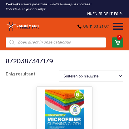
Wekelijks nieuwe producten
Snelle levering uit voorraad
Voor klein- en groot zakelijk
NL
EN
FR
DE
IT
ES
PL
06 11 33 21 07
0
Producten
zoeken
8720387347179
Enig resultaat