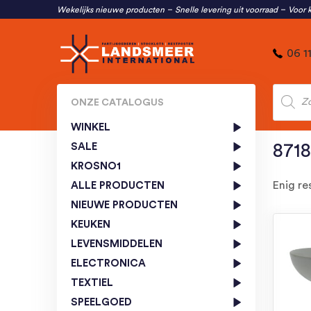
Wekelijks nieuwe producten
Snelle levering uit voorraad
Voor k
06 1
Produc
zoeken
ONZE CATALOGUS
WINKEL
SALE
871
KROSNO1
Enig re
ALLE PRODUCTEN
NIEUWE PRODUCTEN
KEUKEN
LEVENSMIDDELEN
ELECTRONICA
TEXTIEL
SPEELGOED