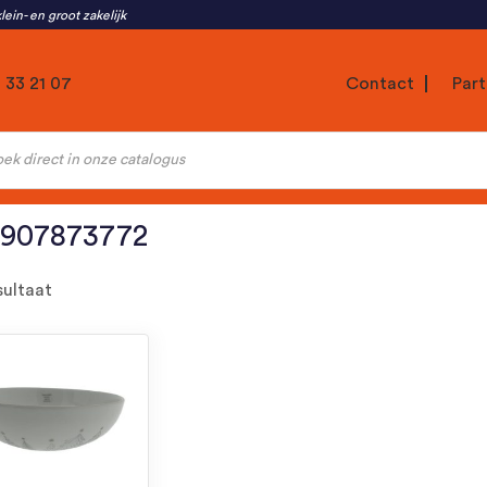
lein- en groot zakelijk
1 33 21 07
Contact
Part
ten
8907873772
sultaat