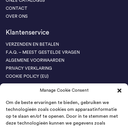
ONZE CATALOGUS
CONTACT
OVER ONS
Klantenservice
VERZENDEN EN BETALEN
F.A.Q. – MEEST GESTELDE VRAGEN
ALGEMENE VOORWAARDEN
PRIVACY VERKLARING
COOKIE POLICY (EU)
Manage Cookie Consent
Agenda Trade Shows
Om de beste ervaringen te bieden, gebruiken we
04-05 November / SVG FAIR Winterswijk
Bestel GRATIS kaarten
technologieën zoals cookies om apparaatinformatie
op te slaan en/of te openen. Door in te stemmen met
24-26 March / IAW Trade Fair - Cologne
deze technologieën kunnen we gegevens zoals
Bestel GRATIS kaarten