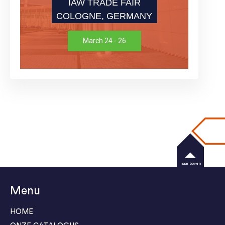
IAW TRADE FAIR
COLOGNE, GERMANY
March 24 - 26
naar boven
Menu
HOME