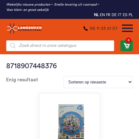
Wekelijks nieuwe producten
Snelle levering uit voorraad
Voor klein- en groot zakelijk
NL
EN
FR
DE
IT
ES
PL
06 11 33 21 07
0
Producten
zoeken
8718907448376
Enig resultaat