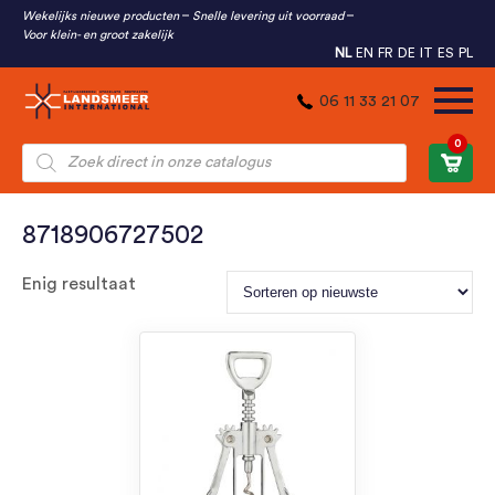
Wekelijks nieuwe producten
Snelle levering uit voorraad
Voor klein- en groot zakelijk
NL
EN
FR
DE
IT
ES
PL
06 11 33 21 07
0
Producten
zoeken
8718906727502
Enig resultaat