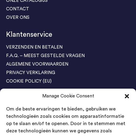
ONZE CATALOGUS
CONTACT
OVER ONS
Klantenservice
VERZENDEN EN BETALEN
F.A.Q. – MEEST GESTELDE VRAGEN
ALGEMENE VOORWAARDEN
PRIVACY VERKLARING
COOKIE POLICY (EU)
Manage Cookie Consent
Agenda Trade Shows
Om de beste ervaringen te bieden, gebruiken we
04-05 November / SVG FAIR Winterswijk
Bestel GRATIS kaarten
technologieën zoals cookies om apparaatinformatie
op te slaan en/of te openen. Door in te stemmen met
24-26 March / IAW Trade Fair - Cologne
deze technologieën kunnen we gegevens zoals
Bestel GRATIS kaarten