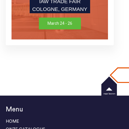
IAW TRADE FAIR
COLOGNE, GERMANY
March 24 - 26
naar boven
Menu
HOME