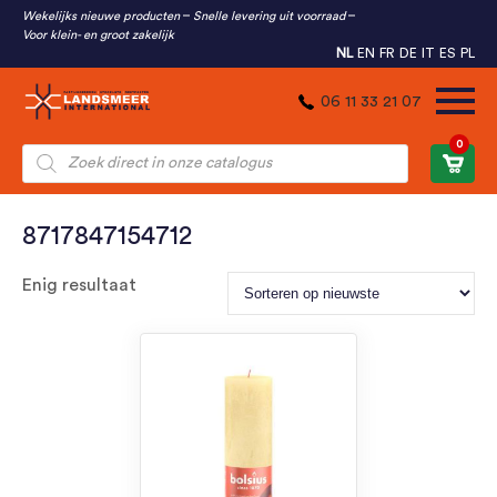
Wekelijks nieuwe producten
Snelle levering uit voorraad
Voor klein- en groot zakelijk
NL
EN
FR
DE
IT
ES
PL
06 11 33 21 07
0
Producten
zoeken
8717847154712
Enig resultaat