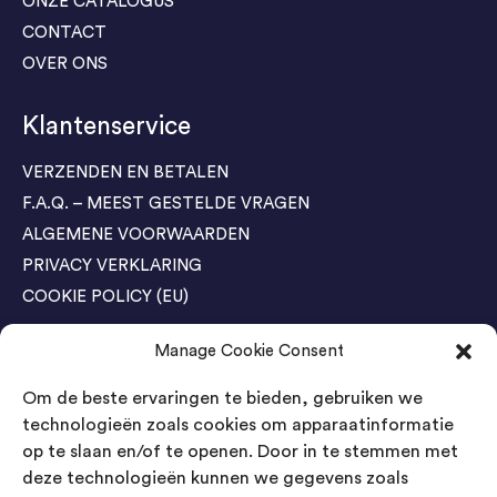
ONZE CATALOGUS
CONTACT
OVER ONS
Klantenservice
VERZENDEN EN BETALEN
F.A.Q. – MEEST GESTELDE VRAGEN
ALGEMENE VOORWAARDEN
PRIVACY VERKLARING
COOKIE POLICY (EU)
Manage Cookie Consent
Agenda Trade Shows
Om de beste ervaringen te bieden, gebruiken we
04-05 November / SVG FAIR Winterswijk
Bestel GRATIS kaarten
technologieën zoals cookies om apparaatinformatie
op te slaan en/of te openen. Door in te stemmen met
24-26 March / IAW Trade Fair - Cologne
deze technologieën kunnen we gegevens zoals
Bestel GRATIS kaarten