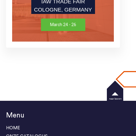
IAW TRADE FAIR
COLOGNE, GERMANY
March 24 - 26
naar boven
Menu
HOME