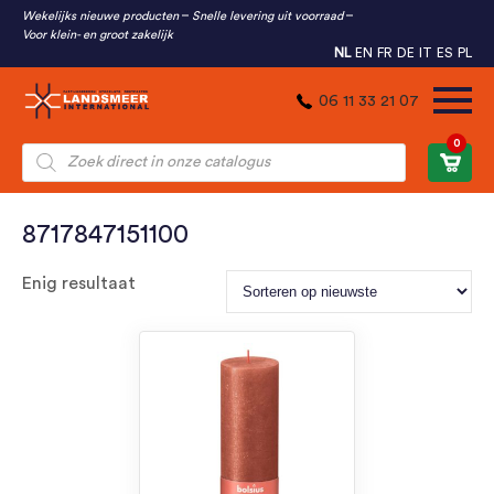
Wekelijks nieuwe producten
Snelle levering uit voorraad
Voor klein- en groot zakelijk
NL
EN
FR
DE
IT
ES
PL
06 11 33 21 07
0
Producten
zoeken
8717847151100
Enig resultaat