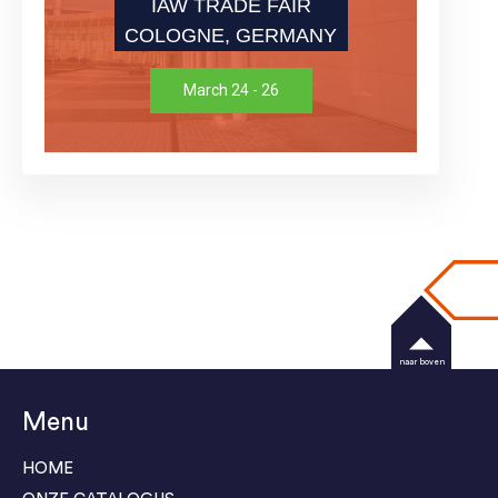
IAW TRADE FAIR
COLOGNE, GERMANY
March 24 - 26
naar boven
Menu
HOME