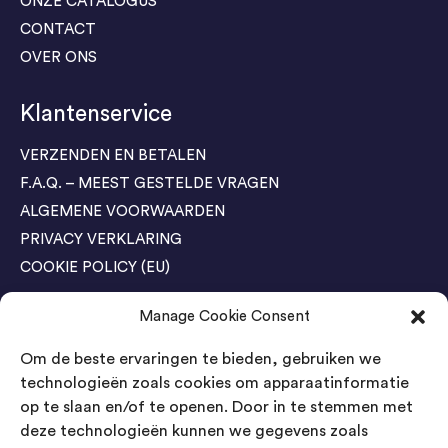
ONZE CATALOGUS
CONTACT
OVER ONS
Klantenservice
VERZENDEN EN BETALEN
F.A.Q. – MEEST GESTELDE VRAGEN
ALGEMENE VOORWAARDEN
PRIVACY VERKLARING
COOKIE POLICY (EU)
Manage Cookie Consent
Agenda Trade Shows
Om de beste ervaringen te bieden, gebruiken we
04-05 November / SVG FAIR Winterswijk
Bestel GRATIS kaarten
technologieën zoals cookies om apparaatinformatie
op te slaan en/of te openen. Door in te stemmen met
24-26 March / IAW Trade Fair - Cologne
deze technologieën kunnen we gegevens zoals
Bestel GRATIS kaarten