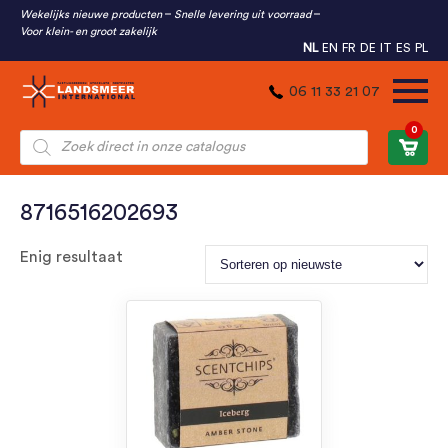
Wekelijks nieuwe producten
Snelle levering uit voorraad
Voor klein- en groot zakelijk
NL
EN
FR
DE
IT
ES
PL
06 11 33 21 07
0
Producten
zoeken
8716516202693
Enig resultaat