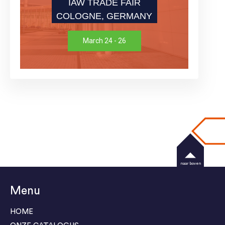
IAW TRADE FAIR
COLOGNE, GERMANY
March 24 - 26
naar boven
Menu
HOME