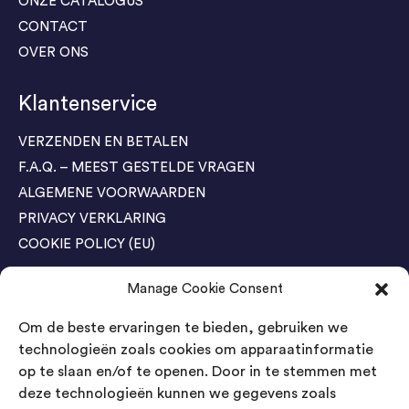
ONZE CATALOGUS
CONTACT
OVER ONS
Klantenservice
VERZENDEN EN BETALEN
F.A.Q. – MEEST GESTELDE VRAGEN
ALGEMENE VOORWAARDEN
PRIVACY VERKLARING
COOKIE POLICY (EU)
Manage Cookie Consent
Agenda Trade Shows
Om de beste ervaringen te bieden, gebruiken we
04-05 November / SVG FAIR Winterswijk
Bestel GRATIS kaarten
technologieën zoals cookies om apparaatinformatie
op te slaan en/of te openen. Door in te stemmen met
24-26 March / IAW Trade Fair - Cologne
deze technologieën kunnen we gegevens zoals
Bestel GRATIS kaarten