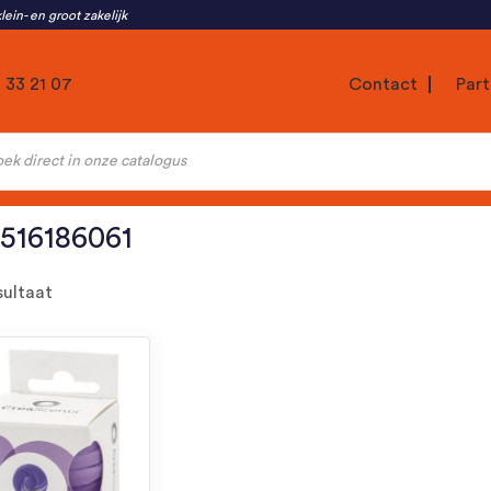
lein- en groot zakelijk
1 33 21 07
Contact
Part
ten
516186061
sultaat