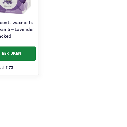
cents waxmelts
 van 6 – Lavender
acked
BEKIJKEN
ad: 1173