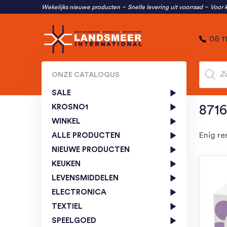
Wekelijks nieuwe producten
Snelle levering uit voorraad
Voor k
06 1
Produc
zoeken
ONZE CATALOGUS
SALE
KROSNO1
8716
WINKEL
Enig re
ALLE PRODUCTEN
NIEUWE PRODUCTEN
KEUKEN
LEVENSMIDDELEN
ELECTRONICA
TEXTIEL
SPEELGOED