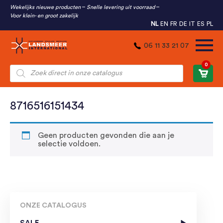
Wekelijks nieuwe producten
Snelle levering uit voorraad
Voor klein- en groot zakelijk
NL
EN
FR
DE
IT
ES
PL
06 11 33 21 07
0
Producten
zoeken
8716516151434
Geen producten gevonden die aan je
selectie voldoen.
ONZE CATALOGUS