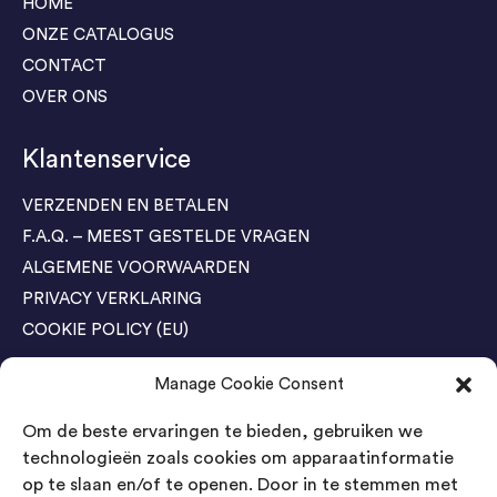
HOME
ONZE CATALOGUS
CONTACT
OVER ONS
Klantenservice
VERZENDEN EN BETALEN
F.A.Q. – MEEST GESTELDE VRAGEN
ALGEMENE VOORWAARDEN
PRIVACY VERKLARING
COOKIE POLICY (EU)
Manage Cookie Consent
Agenda Trade Shows
Om de beste ervaringen te bieden, gebruiken we
04-05 November / SVG FAIR Winterswijk
Bestel GRATIS kaarten
technologieën zoals cookies om apparaatinformatie
op te slaan en/of te openen. Door in te stemmen met