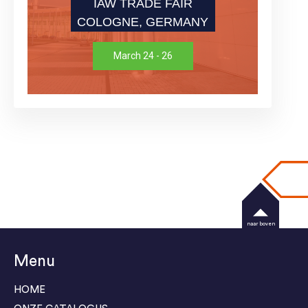
IAW TRADE FAIR
COLOGNE, GERMANY
March 24 - 26
naar boven
Menu
HOME