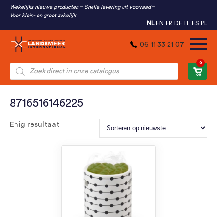
Wekelijks nieuwe producten
Snelle levering uit voorraad
Voor klein- en groot zakelijk
NL
EN
FR
DE
IT
ES
PL
06 11 33 21 07
0
Producten
zoeken
8716516146225
Enig resultaat