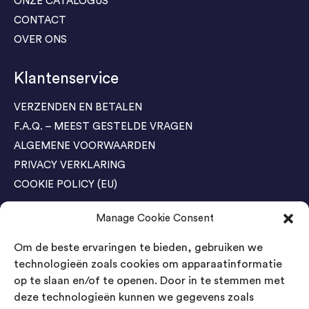
ONZE CATALOGUS
CONTACT
OVER ONS
Klantenservice
VERZENDEN EN BETALEN
F.A.Q. – MEEST GESTELDE VRAGEN
ALGEMENE VOORWAARDEN
PRIVACY VERKLARING
COOKIE POLICY (EU)
Manage Cookie Consent
Agenda Trade Shows
Om de beste ervaringen te bieden, gebruiken we
04-05 November / SVG FAIR Winterswijk
Bestel GRATIS kaarten
technologieën zoals cookies om apparaatinformatie
op te slaan en/of te openen. Door in te stemmen met
24-26 March / IAW Trade Fair - Cologne
deze technologieën kunnen we gegevens zoals
Bestel GRATIS kaarten