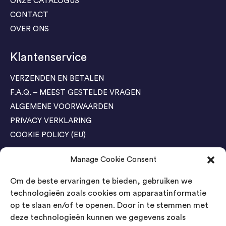
ONZE CATALOGUS
CONTACT
OVER ONS
Klantenservice
VERZENDEN EN BETALEN
F.A.Q. – MEEST GESTELDE VRAGEN
ALGEMENE VOORWAARDEN
PRIVACY VERKLARING
COOKIE POLICY (EU)
Manage Cookie Consent
Agenda Trade Shows
Om de beste ervaringen te bieden, gebruiken we
04-05 November / SVG FAIR Winterswijk
Bestel GRATIS kaarten
technologieën zoals cookies om apparaatinformatie
op te slaan en/of te openen. Door in te stemmen met
24-26 March / IAW Trade Fair - Cologne
deze technologieën kunnen we gegevens zoals
Bestel GRATIS kaarten