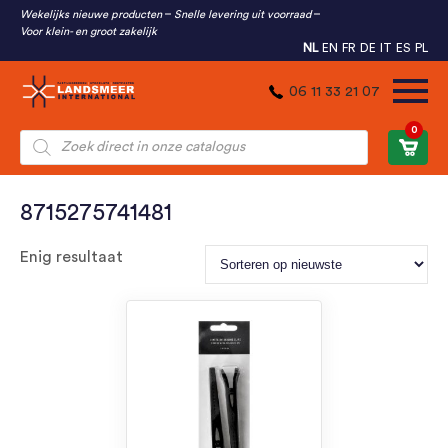
Wekelijks nieuwe producten
Snelle levering uit voorraad
Voor klein- en groot zakelijk
NL
EN
FR
DE
IT
ES
PL
06 11 33 21 07
0
Producten
zoeken
8715275741481
Enig resultaat