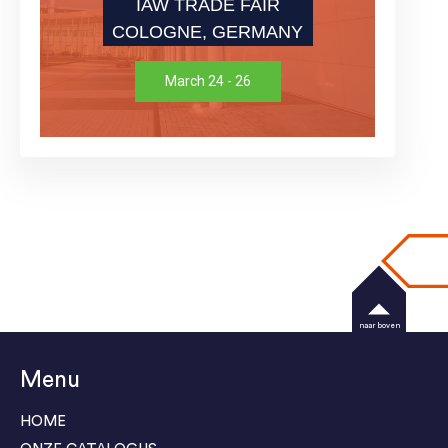
IAW TRADE FAIR
COLOGNE, GERMANY
March 24 - 26
naar boven
Menu
HOME