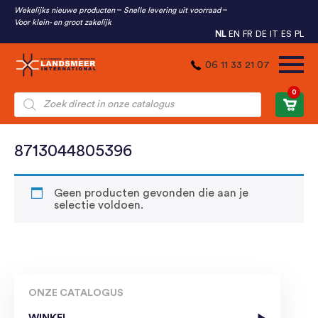
Wekelijks nieuwe producten
Snelle levering uit voorraad
Voor klein- en groot zakelijk
NL
EN
FR
DE
IT
ES
PL
06 11 33 21 07
0
Producten
zoeken
8713044805396
Geen producten gevonden die aan je
selectie voldoen.
ONZE CATALOGUS