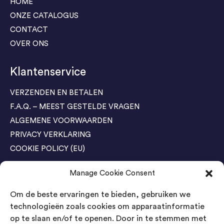
HOME
ONZE CATALOGUS
CONTACT
OVER ONS
Klantenservice
VERZENDEN EN BETALEN
F.A.Q. – MEEST GESTELDE VRAGEN
ALGEMENE VOORWAARDEN
PRIVACY VERKLARING
COOKIE POLICY (EU)
Manage Cookie Consent
Agenda Trade Shows
Om de beste ervaringen te bieden, gebruiken we
04-05 November / SVG FAIR Winterswijk
Bestel GRATIS kaarten
technologieën zoals cookies om apparaatinformatie
op te slaan en/of te openen. Door in te stemmen met