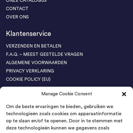
ONZE CATALOGUS
CONTACT
OVER ONS
Klantenservice
VERZENDEN EN BETALEN
F.A.Q. – MEEST GESTELDE VRAGEN
ALGEMENE VOORWAARDEN
PRIVACY VERKLARING
COOKIE POLICY (EU)
Manage Cookie Consent
Agenda Trade Shows
Om de beste ervaringen te bieden, gebruiken we
04-05 November / SVG FAIR Winterswijk
Bestel GRATIS kaarten
technologieën zoals cookies om apparaatinformatie
op te slaan en/of te openen. Door in te stemmen met
24-26 March / IAW Trade Fair - Cologne
deze technologieën kunnen we gegevens zoals
Bestel GRATIS kaarten