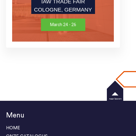
IAW TRADE FAIR
COLOGNE, GERMANY
March 24 - 26
naar boven
Menu
HOME