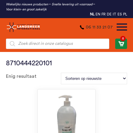
Wekelijks nieuwe producten
Snelle levering uit voorraad
Voor klein- en groot zakelijk
NL
EN
FR
DE
IT
ES
PL
06 11 33 21 07
0
Producten
zoeken
8710444220101
Enig resultaat