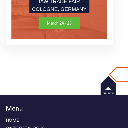
IAW TRADE FAIR
COLOGNE, GERMANY
March 24 - 26
naar boven
Menu
HOME