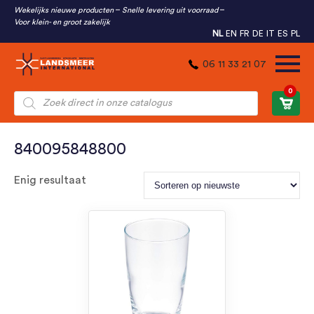
Wekelijks nieuwe producten
Snelle levering uit voorraad
Voor klein- en groot zakelijk
NL
EN
FR
DE
IT
ES
PL
06 11 33 21 07
0
Producten
zoeken
840095848800
Enig resultaat