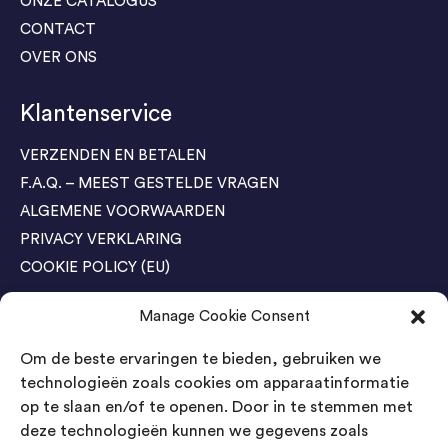
ONZE CATALOGUS
CONTACT
OVER ONS
Klantenservice
VERZENDEN EN BETALEN
F.A.Q. – MEEST GESTELDE VRAGEN
ALGEMENE VOORWAARDEN
PRIVACY VERKLARING
COOKIE POLICY (EU)
Manage Cookie Consent
Agenda Trade Shows
Om de beste ervaringen te bieden, gebruiken we
04-05 November / SVG FAIR Winterswijk
Bestel GRATIS kaarten
technologieën zoals cookies om apparaatinformatie
op te slaan en/of te openen. Door in te stemmen met
24-26 March / IAW Trade Fair - Cologne
deze technologieën kunnen we gegevens zoals
Bestel GRATIS kaarten