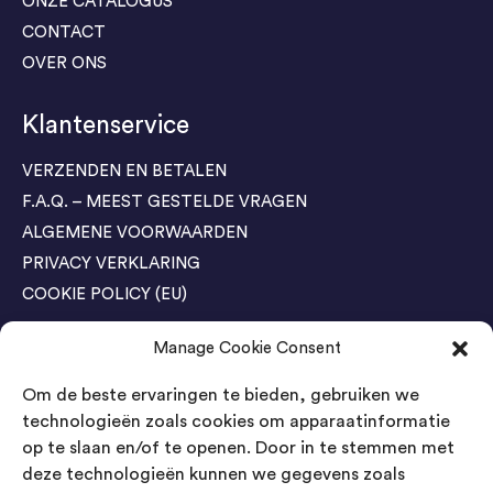
ONZE CATALOGUS
CONTACT
OVER ONS
Klantenservice
VERZENDEN EN BETALEN
F.A.Q. – MEEST GESTELDE VRAGEN
ALGEMENE VOORWAARDEN
PRIVACY VERKLARING
COOKIE POLICY (EU)
Manage Cookie Consent
Agenda Trade Shows
Om de beste ervaringen te bieden, gebruiken we
04-05 November / SVG FAIR Winterswijk
Bestel GRATIS kaarten
technologieën zoals cookies om apparaatinformatie
op te slaan en/of te openen. Door in te stemmen met
24-26 March / IAW Trade Fair - Cologne
deze technologieën kunnen we gegevens zoals
Bestel GRATIS kaarten