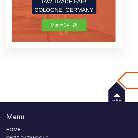
IAW TRADE FAIR
COLOGNE, GERMANY
March 24 - 26
naar boven
Menu
HOME