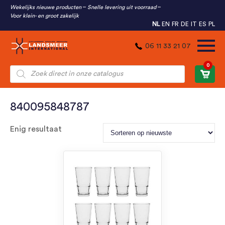
Wekelijks nieuwe producten
Snelle levering uit voorraad
Voor klein- en groot zakelijk
NL
EN
FR
DE
IT
ES
PL
06 11 33 21 07
0
Producten
zoeken
840095848787
Enig resultaat