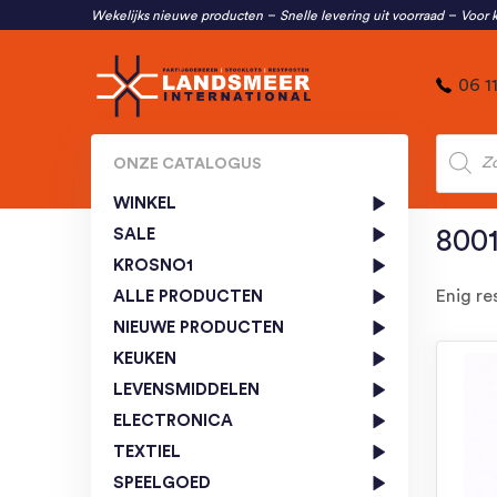
Wekelijks nieuwe producten
Snelle levering uit voorraad
Voor k
06 1
Produc
zoeken
ONZE CATALOGUS
WINKEL
SALE
800
KROSNO1
Enig re
ALLE PRODUCTEN
NIEUWE PRODUCTEN
KEUKEN
LEVENSMIDDELEN
ELECTRONICA
TEXTIEL
SPEELGOED