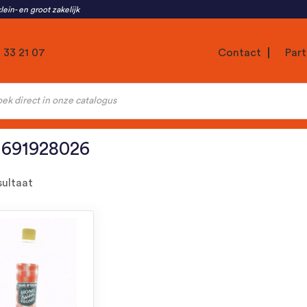
lein- en groot zakelijk
1 33 21 07
Contact
Part
ten
1691928026
sultaat