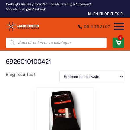
Wekelijks nieuwe producten
Snelle levering uit voorraad
Voor klein- en groot zakelijk
NL
EN
FR
DE
IT
ES
PL
06 11 33 21 07
0
Producten
zoeken
6926010100421
Enig resultaat