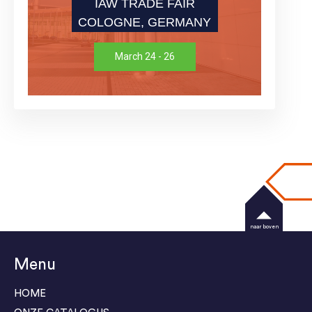
IAW TRADE FAIR
COLOGNE, GERMANY
March 24 - 26
naar boven
Menu
HOME